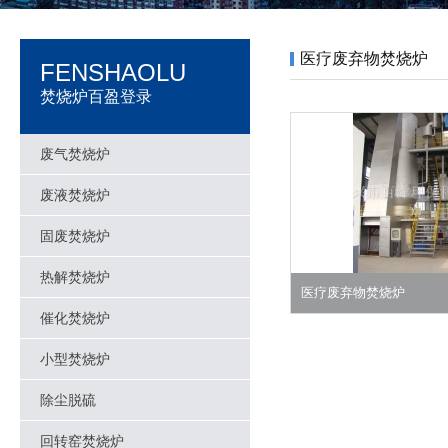
医疗废弃物焚烧炉
FENSHAOLU
焚烧炉百盈登录
废气焚烧炉
废液焚烧炉
固废焚烧炉
热解焚烧炉
医疗废弃物焚烧炉
催化焚烧炉
小型焚烧炉
除尘脱硫
回转窑焚烧炉