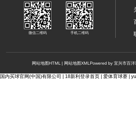
微信二维码
手机二维码
网站地图HTML
|
网站地图XML
Powered by
宜兴市百洋
国内买球官网(中国)有限公司
|
18新利登录首页
|
爱体育球赛
|
y