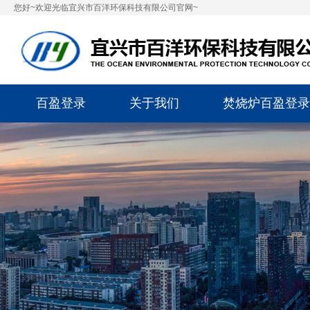
您好~欢迎光临宜兴市百洋环保科技有限公司官网~
百盈登录
关于我们
焚烧炉百盈登录