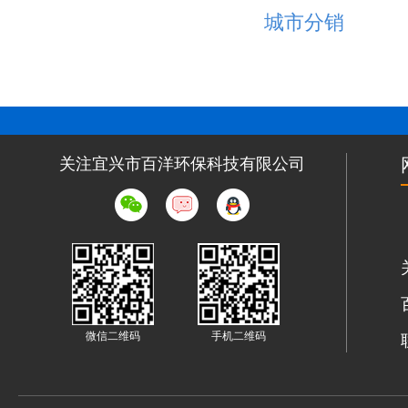
城市分销
关注宜兴市百洋环保科技有限公司
微信二维码
手机二维码