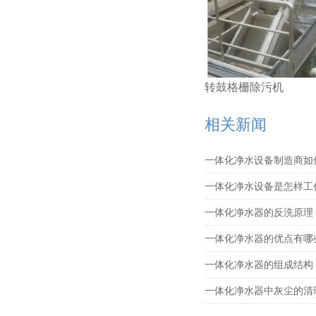
转鼓格栅除污机
相关新闻
一体化净水设备制造商如
一体化净水设备是怎样工
一体化净水器的反洗原理
一体化净水器的优点有哪
一体化净水器的组成结构
一体化净水器中灰尘的清